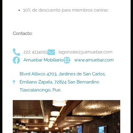
10% de descuento para miembros canirac
Contacto:
222 4134051
lagonzalez@amuebar.com
Amuebar Mobiliario
www.amuebar.com
Blvrd Atlixco 4703, Jardines de San Carlos,
Emiliano Zapata, 72824 San Bernardino
Tlaxcalancingo, Pue.