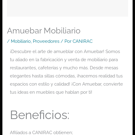
Amuebar Mobiliario
/
Mobiliario
,
Proveedores
/ Por
CANIRAC
¡Descubre el arte de amueblar con Amuebar! Somos
tu aliado en la fabricación y venta de mobiliario para
restaurantes, cafeterías y mucho más. Desde mesas
elegantes hasta sillas cómodas, ¡hacemos realidad tus
espacios con estilo y calidad! ¡Con Amuebar, convierte
tus ideas en muebles que hablan por ti!
Beneficios:
Afiliados a CANIRAC obtienen;