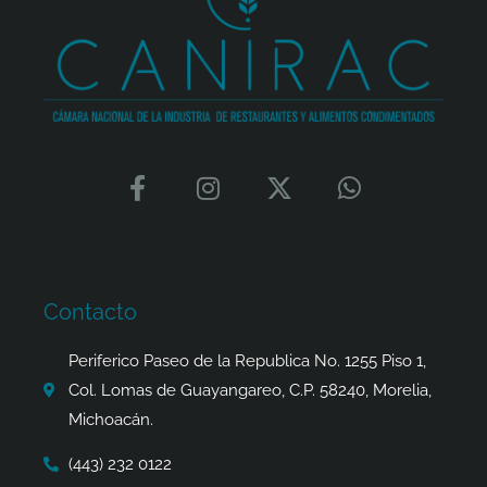
F
I
X
W
a
n
-
h
c
s
t
a
e
t
w
t
b
a
i
s
o
g
t
a
Contacto
o
r
t
p
k
a
e
p
Periferico Paseo de la Republica No. 1255 Piso 1,
-
m
r
Col. Lomas de Guayangareo, C.P. 58240, Morelia,
f
Michoacán.
(443) 232 0122