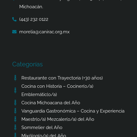
f
Michoacán.
(443) 232 0122
morelia@canirac.org.mx
Categorías
Restaurante con Trayectoria (+30 años)
Cocina con Historia – Cociner(o/a)
Emblemátic(o/a)
Cocina Michoacana del Año
Vanguardia Gastronómica – Cocina y Experiencia
Maestr(o/a) Mezcaler(o/a) del Año
Sommelier del Año
Mixólog(o/a) del Año