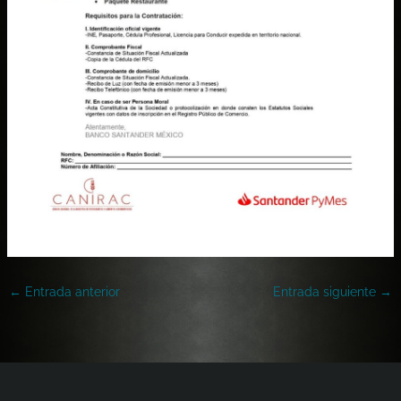
←
Entrada anterior
Entrada siguiente
→