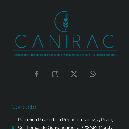
F
I
X
W
a
n
-
h
c
s
t
a
e
t
w
t
b
a
i
s
o
g
t
a
Contacto
o
r
t
p
k
a
e
p
Periferico Paseo de la Republica No. 1255 Piso 1,
-
m
r
Col. Lomas de Guayangareo, C.P. 58240, Morelia,