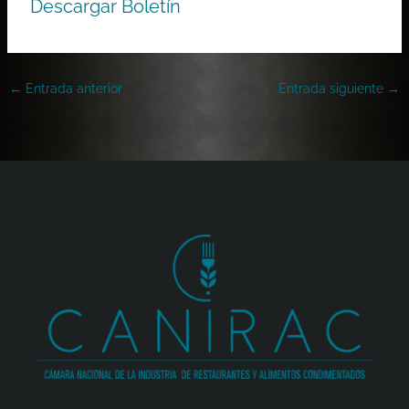
Descargar Boletín
←
Entrada anterior
Entrada siguiente
→