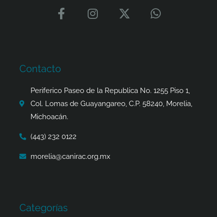
F
I
X
W
a
n
-
h
c
s
t
a
e
t
w
t
b
a
i
s
o
g
t
a
Contacto
o
r
t
p
k
a
e
p
Periferico Paseo de la Republica No. 1255 Piso 1,
-
m
r
Col. Lomas de Guayangareo, C.P. 58240, Morelia,
f
Michoacán.
(443) 232 0122
morelia@canirac.org.mx
Categorías