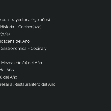
s
 con Trayectoria (+30 años)
Historia – Cociner(o/a)
(o/a)
hoacana del Año
 Gastronómica – Cocina y
 Mezcaler(o/a) del Año
del Año
) del Año
esarial Restaurantero del Año