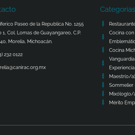
tacto
Categoría
iferico Paseo de la Republica No. 1255
Restaurante
o 1, Col. Lomas de Guayangareo, C.P.
Cocina con 
40, Morelia, Michoacán.
Emblemátic
Cocina Mic
3) 232 0122
Vanguardia
elia@canirac.org.mx
Experiencia
Maestr(o/a)
Sommelier 
Mixólog(o/a
Mérito Empr