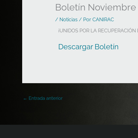
Boletín Noviembre
/
Noticias
/ Por
CANIRAC
¡UNIDOS POR LA RECUPERACIÓN
Descargar Boletín
←
Entrada anterior