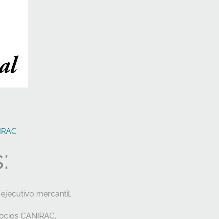
IRAC
:
ejecutivo mercantil.
Socios CANIRAC.