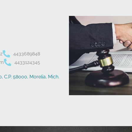
ez
4433689848
om
4433124345
, C.P. 58000, Morelia, Mich.