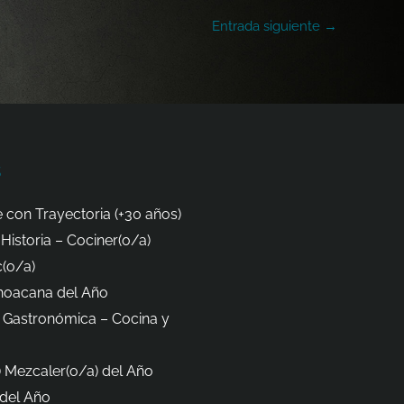
Entrada siguiente
→
s
 con Trayectoria (+30 años)
Historia – Cociner(o/a)
(o/a)
hoacana del Año
 Gastronómica – Cocina y
 Mezcaler(o/a) del Año
del Año