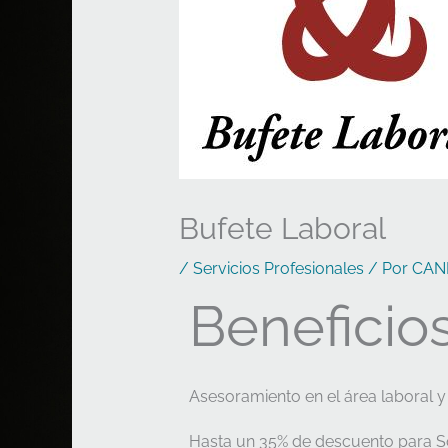
Bufete Laboral
/
Servicios Profesionales
/ Por
CAN
Beneficios
Asesoramiento en el área laboral y 
Hasta un 35% de descuento para 