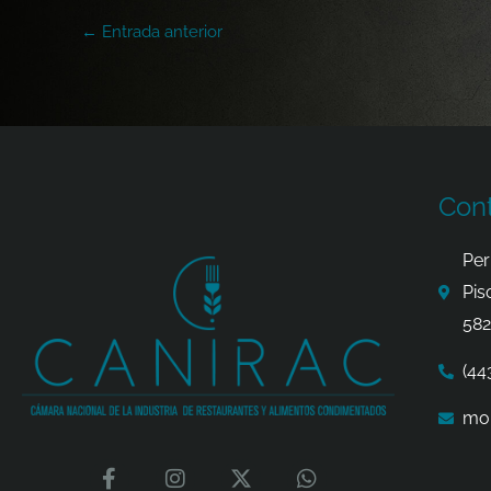
←
Entrada anterior
Con
Per
Pis
582
(44
mor
F
I
X
W
a
n
-
h