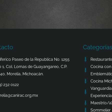
tacto
Categoría
iferico Paseo de la Republica No. 1255
Restaurante
o 1, Col. Lomas de Guayangareo, C.P.
Cocina con 
40, Morelia, Michoacán.
Emblemátic
Cocina Mic
3) 232 0122
Vanguardia
elia@canirac.org.mx
Experiencia
Maestr(o/a)
Sommelier 