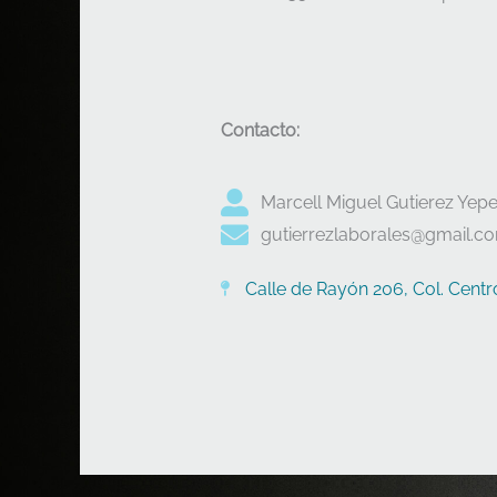
Contacto:
Marcell Miguel Gutierez Yep
gutierrezlaborales@gmail.c
Calle de Rayón 206, Col. Centro