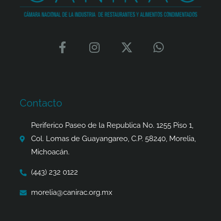
F
I
X
W
a
n
-
h
c
s
t
a
e
t
w
t
b
a
i
s
o
g
t
a
Contacto
o
r
t
p
k
a
e
p
Periferico Paseo de la Republica No. 1255 Piso 1,
-
m
r
Col. Lomas de Guayangareo, C.P. 58240, Morelia,
f
Michoacán.
(443) 232 0122
morelia@canirac.org.mx