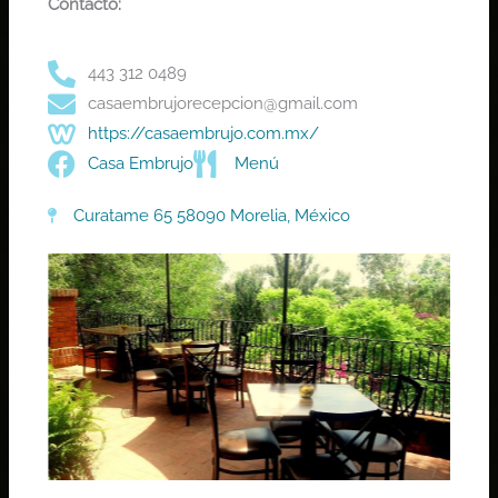
Contacto:
443 312 0489
casaembrujorecepcion@gmail.com
https://casaembrujo.com.mx/
Casa Embrujo
Menú
Curatame 65 58090 Morelia, México