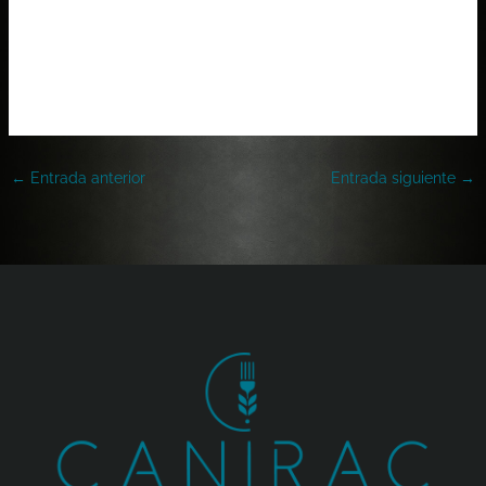
←
Entrada anterior
Entrada siguiente
→