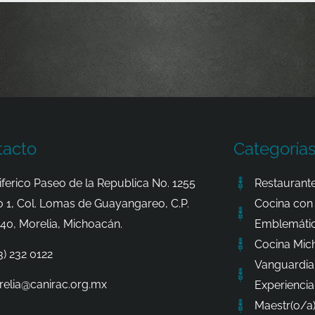
tacto
Categoría
iferico Paseo de la Republica No. 1255
Restaurante
o 1, Col. Lomas de Guayangareo, C.P.
Cocina con 
40, Morelia, Michoacán.
Emblemátic
Cocina Mic
3) 232 0122
Vanguardia
elia@canirac.org.mx
Experiencia
Maestr(o/a)