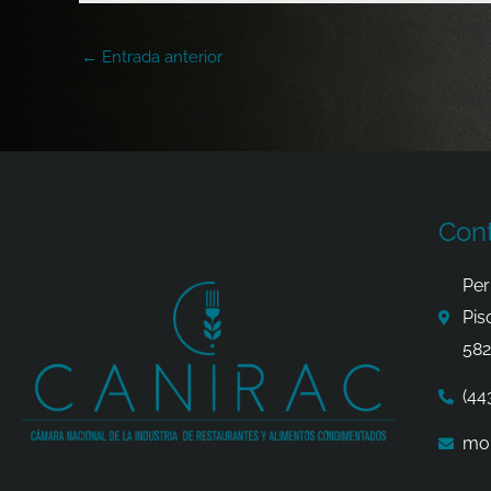
←
Entrada anterior
Con
Per
Pis
582
(44
mor