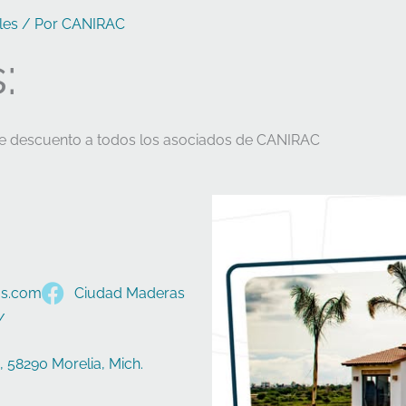
les
/ Por
CANIRAC
:
 de descuento a todos los asociados de CANIRAC
as.com
Ciudad Maderas
/
a, 58290 Morelia, Mich.