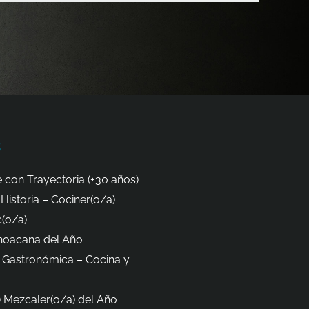
s
 con Trayectoria (+30 años)
Historia – Cociner(o/a)
(o/a)
hoacana del Año
 Gastronómica – Cocina y
 Mezcaler(o/a) del Año