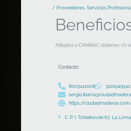
/
Proveedores
,
Servicios Profesiona
Beneficios
Afiliados a CANIRAC obtienen; 1%
Contacto:
8003411008
3221549342
sergio.ibarra@ciudadmader
https://ciudadmaderas.com
C. P. I. Tchiaikovski 67, La Lom