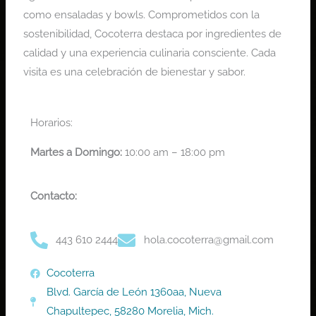
como ensaladas y bowls. Comprometidos con la
sostenibilidad, Cocoterra destaca por ingredientes de
calidad y una experiencia culinaria consciente. Cada
visita es una celebración de bienestar y sabor.
Horarios:
Martes a Domingo:
10:00 am – 18:00 pm
Contacto:
443 610 2444
hola.cocoterra@gmail.com
Cocoterra
Blvd. García de León 1360aa, Nueva
Chapultepec, 58280 Morelia, Mich.