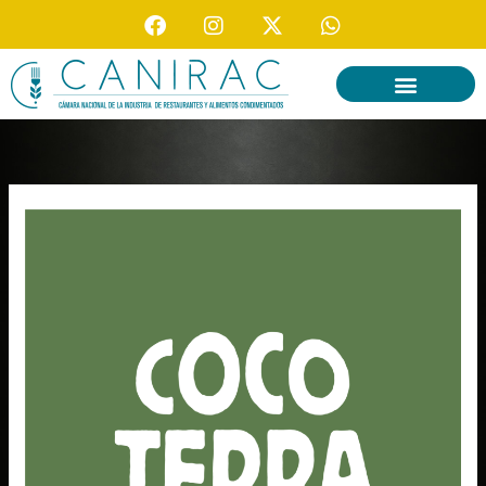
F
I
X
W
Ir
a
n
-
h
al
c
s
t
a
contenido
e
t
w
t
b
a
i
s
o
g
t
a
o
r
t
p
k
a
e
p
m
r