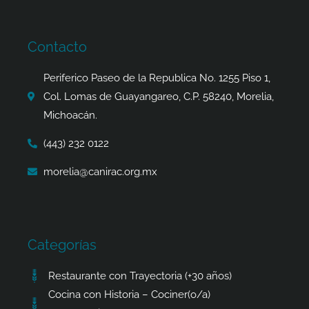
e
t
w
t
b
a
i
s
o
g
t
a
Contacto
o
r
t
p
k
a
e
p
Periferico Paseo de la Republica No. 1255 Piso 1,
-
m
r
Col. Lomas de Guayangareo, C.P. 58240, Morelia,
f
Michoacán.
(443) 232 0122
morelia@canirac.org.mx
Categorías
Restaurante con Trayectoria (+30 años)
Cocina con Historia – Cociner(o/a)