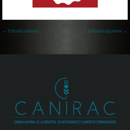
←
Entrada anterior
Entrada siguiente
→