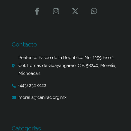
F
I
X
W
a
n
-
h
c
s
t
a
e
t
w
t
b
a
i
s
o
g
t
a
Contacto
o
r
t
p
k
a
e
p
Periferico Paseo de la Republica No. 1255 Piso 1,
-
m
r
Col. Lomas de Guayangareo, C.P. 58240, Morelia,
f
Michoacán.
(443) 232 0122
morelia@canirac.org.mx
Categorías