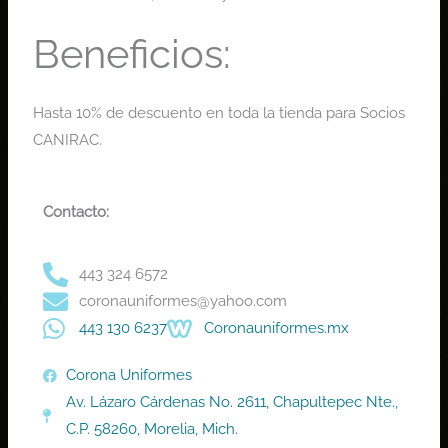
Beneficios:
Hasta 10% de descuento en toda la tienda para Socios
CANIRAC.
Contacto:
443 324 6572
coronauniformes@yahoo.com
443 130 6237
Coronauniformes.mx
Corona Uniformes
Av. Lázaro Cárdenas No. 2611, Chapultepec Nte.,
C.P. 58260, Morelia, Mich.