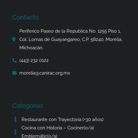
e
t
w
t
b
a
i
s
o
g
t
a
Contacto
o
r
t
p
k
a
e
p
Periferico Paseo de la Republica No. 1255 Piso 1,
-
m
r
Col. Lomas de Guayangareo, C.P. 58240, Morelia,
f
Michoacán.
(443) 232 0122
morelia@canirac.org.mx
Categorías
Restaurante con Trayectoria (+30 años)
Cocina con Historia – Cociner(o/a)
Emblemátic(o/a)