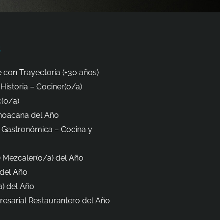
s
 con Trayectoria (+30 años)
Historia – Cociner(o/a)
(o/a)
hoacana del Año
 Gastronómica – Cocina y
 Mezcaler(o/a) del Año
del Año
) del Año
esarial Restaurantero del Año