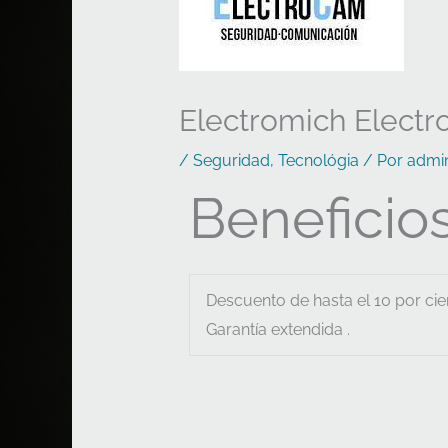
Electromich Elect
/
Seguridad
,
Tecnológia
/ Por
admi
Beneficios
Descuento de hasta el 10 por ci
Garantía extendida .