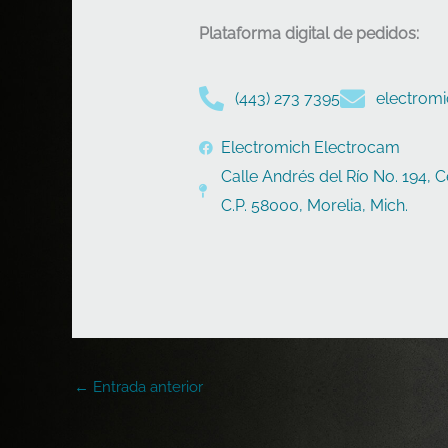
Plataforma digital de pedidos:
(443) 273 7395
electrom
Electromich Electrocam
Calle Andrés del Río No. 194, C
C.P. 58000, Morelia, Mich.
←
Entrada anterior