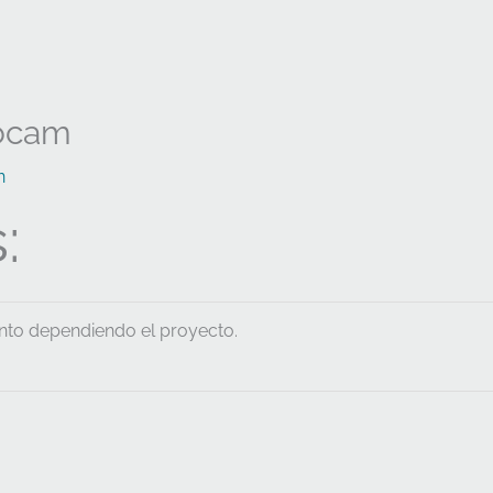
rocam
n
:
ento dependiendo el proyecto.