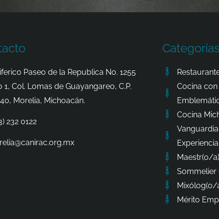
tacto
Categoría
iferico Paseo de la Republica No. 1255
Restaurante
o 1, Col. Lomas de Guayangareo, C.P.
Cocina con 
40, Morelia, Michoacán.
Emblemátic
Cocina Mic
3) 232 0122
Vanguardia
elia@canirac.org.mx
Experiencia
Maestr(o/a)
Sommelier 
Mixólog(o/a
Mérito Empr