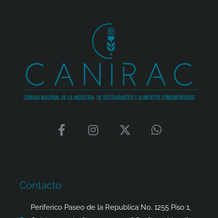
F
I
X
W
a
n
-
h
c
s
t
a
e
t
w
t
b
a
i
s
o
g
t
a
Contacto
o
r
t
p
k
a
e
p
Periferico Paseo de la Republica No. 1255 Piso 1,
-
m
r