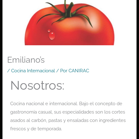
Emiliano’s
/
Cocina Internacional
/ Por
CANIRAC
Nosotros:
Cocina nacional e internacional. Bajo el concepto de
gastronomía casual, sus especialidades son los cortes
asados al carbón, pastas y ensaladas con ingredientes
frescos y de temporada.