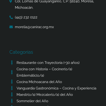
Col. Lomas de Guayangareo, C.P. 58240, Morelia,
f
Michoacán.
(443) 232 0122
morelia@canirac.org.mx
Categorías
Restaurante con Trayectoria (+30 años)
Cocina con Historia – Cociner(o/a)
Emblemátic(o/a)
Cocina Michoacana del Año
Vanguardia Gastronómica – Cocina y Experiencia
Maestr(o/a) Mezcaler(o/a) del Año
Sommelier del Año