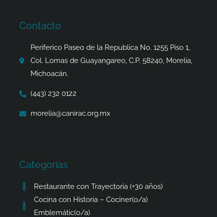
e
t
w
t
b
a
i
s
o
g
t
a
Contacto
o
r
t
p
k
a
e
p
Periferico Paseo de la Republica No. 1255 Piso 1,
-
m
r
Col. Lomas de Guayangareo, C.P. 58240, Morelia,
f
Michoacán.
(443) 232 0122
morelia@canirac.org.mx
Categorías
Restaurante con Trayectoria (+30 años)
Cocina con Historia – Cociner(o/a)
Emblemátic(o/a)