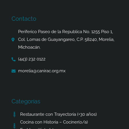
e
t
w
t
b
a
i
s
o
g
t
a
Contacto
o
r
t
p
k
a
e
p
Periferico Paseo de la Republica No. 1255 Piso 1,
-
m
r
Col. Lomas de Guayangareo, C.P. 58240, Morelia,
f
Michoacán.
(443) 232 0122
morelia@canirac.org.mx
Categorías
Restaurante con Trayectoria (+30 años)
Cocina con Historia – Cociner(o/a)