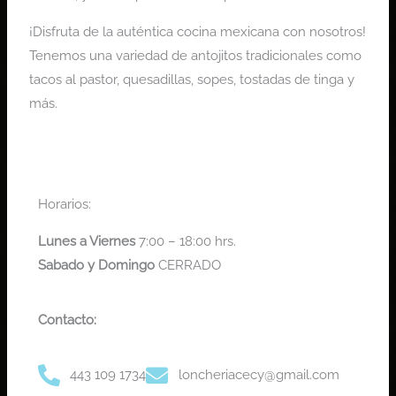
¡Disfruta de la auténtica cocina mexicana con nosotros!
Tenemos una variedad de antojitos tradicionales como
tacos al pastor, quesadillas, sopes, tostadas de tinga y
más.
Horarios:
Lunes a
Viernes
7:00 – 18:00 hrs.
Sabado y Domingo
CERRADO
Contacto:
443 109 1734
loncheriacecy@gmail.com