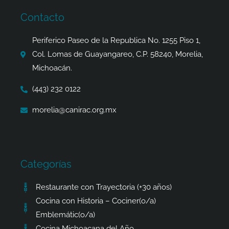
b
a
i
s
o
g
t
a
Contacto
o
r
t
p
k
a
e
p
Periferico Paseo de la Republica No. 1255 Piso 1,
-
m
r
Col. Lomas de Guayangareo, C.P. 58240, Morelia,
f
Michoacán.
(443) 232 0122
morelia@canirac.org.mx
Categorías
Restaurante con Trayectoria (+30 años)
Cocina con Historia – Cociner(o/a)
Emblemátic(o/a)
Cocina Michoacana del Año