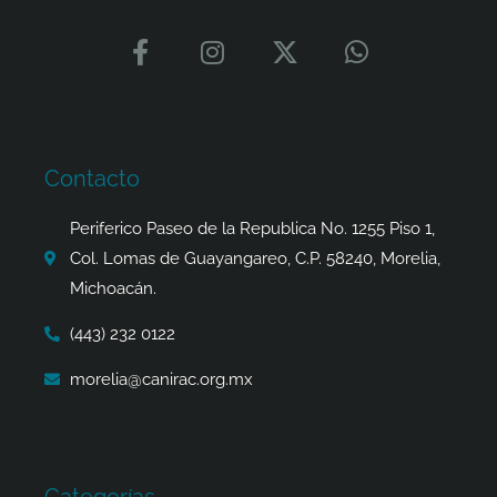
F
I
X
W
a
n
-
h
c
s
t
a
e
t
w
t
b
a
i
s
o
g
t
a
Contacto
o
r
t
p
k
a
e
p
Periferico Paseo de la Republica No. 1255 Piso 1,
-
m
r
Col. Lomas de Guayangareo, C.P. 58240, Morelia,
f
Michoacán.
(443) 232 0122
morelia@canirac.org.mx
Categorías