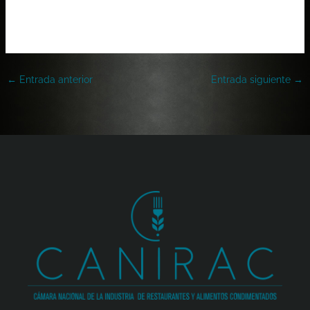
←
Entrada anterior
Entrada siguiente
→