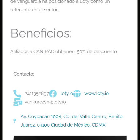
de vanguardia ha posicionado a Loty como un
referente en el sector.
Beneficios:
Afiliados a CANIRAC obtienen; 50% de descuento
Contacto:
2411352897
loty.io
www.loty.io
vankurczyn@loty.io
Av. Coyoacán 1008, Col del Valle Centro, Benito
Juárez, 03100 Ciudad de México, CDMX