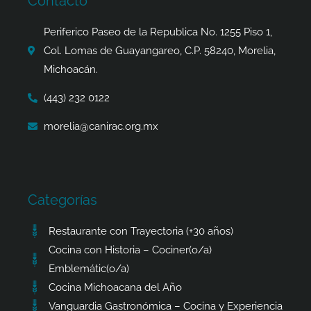
Contacto
o
r
t
p
k
a
e
p
Periferico Paseo de la Republica No. 1255 Piso 1,
-
m
r
Col. Lomas de Guayangareo, C.P. 58240, Morelia,
f
Michoacán.
(443) 232 0122
morelia@canirac.org.mx
Categorías
Restaurante con Trayectoria (+30 años)
Cocina con Historia – Cociner(o/a)
Emblemátic(o/a)
Cocina Michoacana del Año
Vanguardia Gastronómica – Cocina y Experiencia