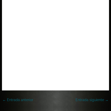
←
Entrada anterior
Entrada siguiente
→