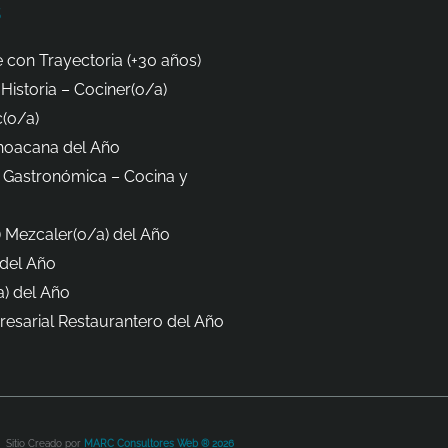
s
 con Trayectoria (+30 años)
Historia – Cociner(o/a)
(o/a)
hoacana del Año
 Gastronómica – Cocina y
 Mezcaler(o/a) del Año
del Año
) del Año
esarial Restaurantero del Año
Sitio Creado por
MARC Consultores Web ® 2026