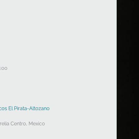
9:00
cos El Pirata-Altozano
relia Centro, Mexico