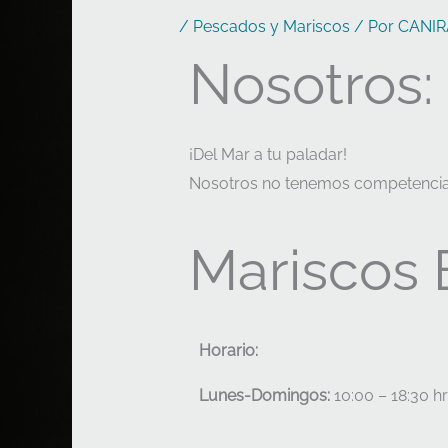
/
Pescados y Mariscos
/ Por
CANIR
Nosotros:
¡Del Mar a tu paladar!
Nosotros no tenemos competencia, n
Mariscos E
Horario:
Lunes-Domingos:
10:00 – 18:30 hr