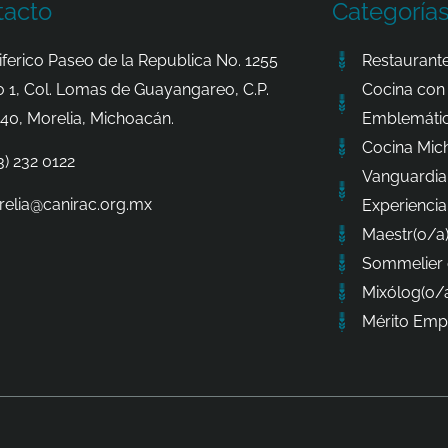
tacto
Categoría
iferico Paseo de la Republica No. 1255
Restaurante
o 1, Col. Lomas de Guayangareo, C.P.
Cocina con 
40, Morelia, Michoacán.
Emblemátic
Cocina Mic
3) 232 0122
Vanguardia
elia@canirac.org.mx
Experiencia
Maestr(o/a)
Sommelier 
Mixólog(o/a
Mérito Empr