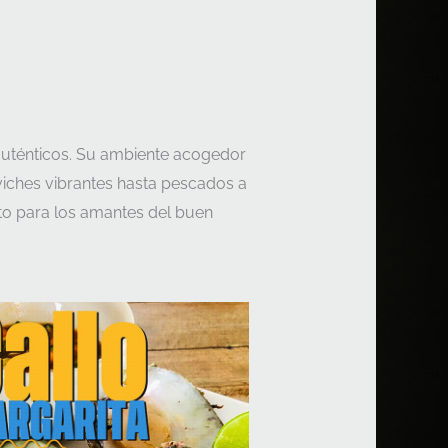
auténticos. Su ambiente acogedor
viches vibrantes hasta pescados a
ecto para los amantes del buen