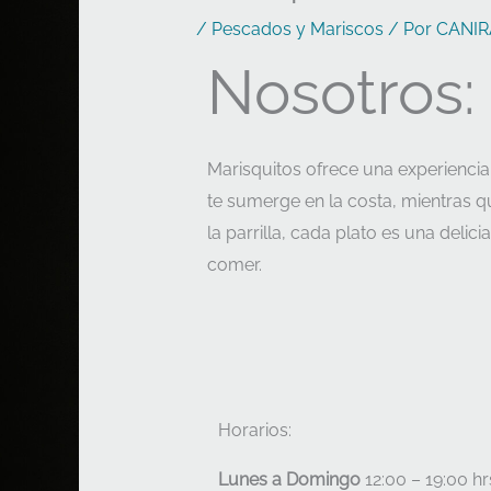
/
Pescados y Mariscos
/ Por
CANIR
Nosotros:
Marisquitos ofrece una experienci
te sumerge en la costa, mientras 
la parrilla, cada plato es una deli
comer.
Horarios:
Lunes a
Domingo
12:00 – 19:00 hr