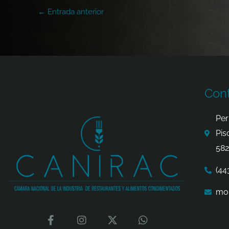
←
Entrada anterior
Con
Per
Pis
582
(44
mor
F
I
X
W
a
n
-
h