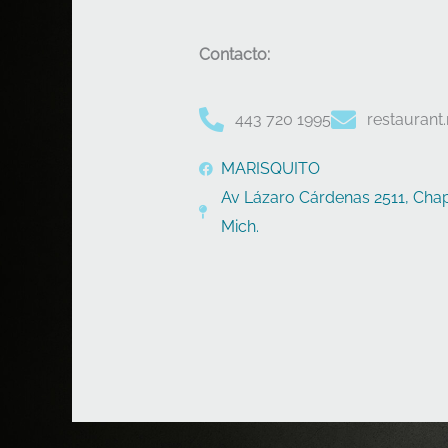
Contacto:
443 720 1995
restaurant
MARISQUITO
Av Lázaro Cárdenas 2511, Chap
Mich.