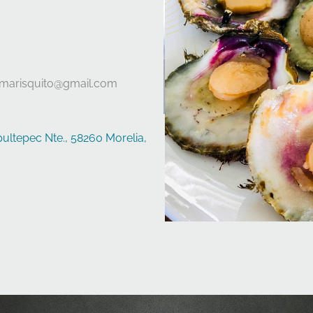
.marisquito@gmail.com
ultepec Nte., 58260 Morelia,