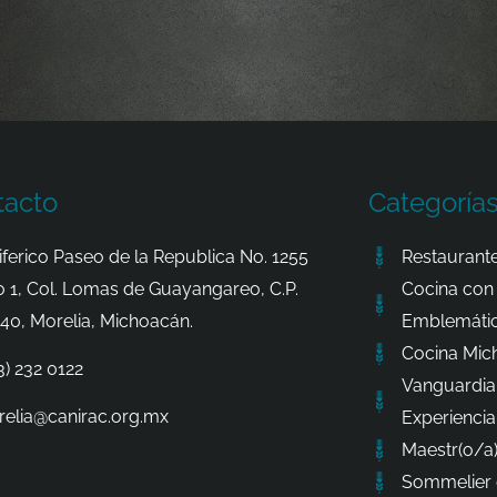
tacto
Categoría
iferico Paseo de la Republica No. 1255
Restaurante
o 1, Col. Lomas de Guayangareo, C.P.
Cocina con 
40, Morelia, Michoacán.
Emblemátic
Cocina Mic
3) 232 0122
Vanguardia
elia@canirac.org.mx
Experiencia
Maestr(o/a)
Sommelier 