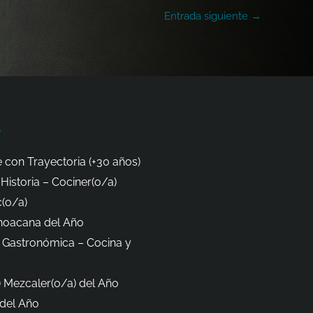
Entrada siguiente
→
s
 con Trayectoria (+30 años)
Historia – Cociner(o/a)
(o/a)
hoacana del Año
 Gastronómica – Cocina y
 Mezcaler(o/a) del Año
del Año