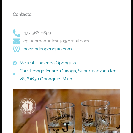
Contacto:
477 366 0659
cpjuanmanuelmejia@gmail.com
haciendaoponguio.com
Mezcal Hacienda Oponguio
Carr. Erongarícuaro-Quiroga, Supermanzana km.
28, 61630 Oponguio, Mich.