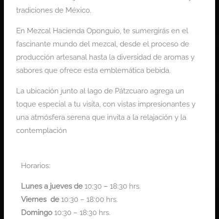
tradiciones de México.
En Mezcal Hacienda Oponguio, te sumergirás en el
fascinante mundo del mezcal, desde el proceso de
producción artesanal hasta la diversidad de aromas y
sabores que ofrece esta emblemática bebida.
La ubicación junto al lago de Pátzcuaro agrega un
toque especial a tu visita, con vistas impresionantes y
una atmósfera serena que invita a la relajación y la
contemplación
Horarios:
Lunes a jueves de
10:30 – 18:30 hrs.
Viernes de
10:30 – 18:00 hrs.
Domingo
10:30 – 18:30 hrs.