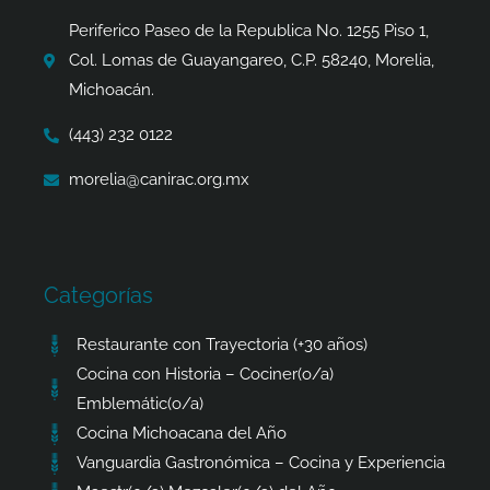
o
r
t
p
k
a
e
p
Periferico Paseo de la Republica No. 1255 Piso 1,
-
m
r
Col. Lomas de Guayangareo, C.P. 58240, Morelia,
f
Michoacán.
(443) 232 0122
morelia@canirac.org.mx
Categorías
Restaurante con Trayectoria (+30 años)
Cocina con Historia – Cociner(o/a)
Emblemátic(o/a)
Cocina Michoacana del Año
Vanguardia Gastronómica – Cocina y Experiencia