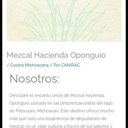
Mezcal Hacienda Oponguio
/
Cocina Michoacana
/ Por
CANIRAC
Nosotros:
Descubre el encanto único de Mezcal Hacienda
Oponguio, ubicada en las pintorescas orillas del lago
de Pátzcuaro, Michoacán. Este destino ofrece mucho
más que solo una experiencia de degustación de
mezcal; es un viaje cultural a través de los sabores y