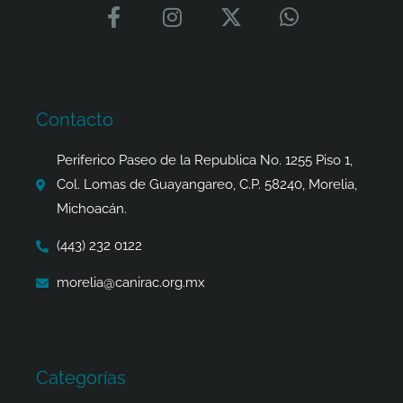
F
I
X
W
a
n
-
h
c
s
t
a
e
t
w
t
b
a
i
s
o
g
t
a
Contacto
o
r
t
p
k
a
e
p
Periferico Paseo de la Republica No. 1255 Piso 1,
-
m
r
Col. Lomas de Guayangareo, C.P. 58240, Morelia,
f
Michoacán.
(443) 232 0122
morelia@canirac.org.mx
Categorías