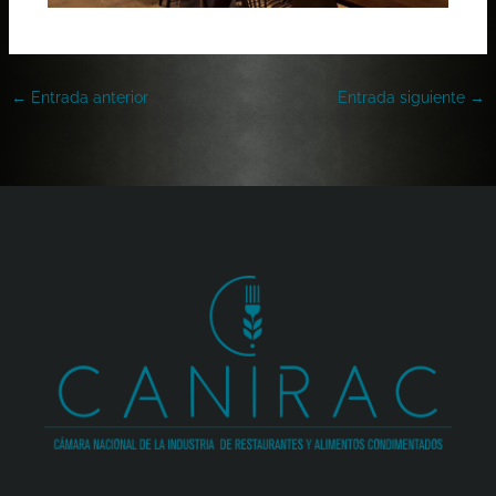
←
Entrada anterior
Entrada siguiente
→