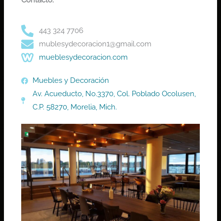
Contacto:
443 324 7706
mublesydecoracion1@gmail.com
mueblesydecoracion.com
Muebles y Decoración
Av. Acueducto, No.3370, Col. Poblado Ocolusen,
C.P. 58270, Morelia, Mich.