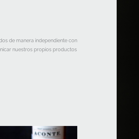
dos de manera independiente con
unicar nuestros propios productos