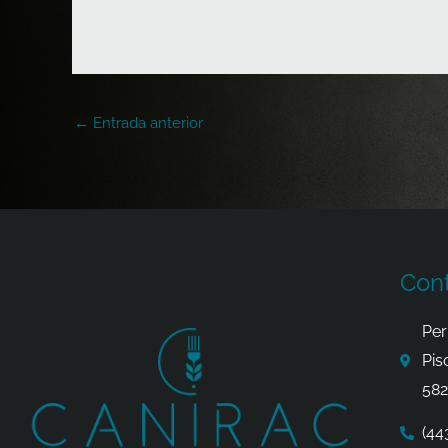
←
Entrada anterior
Con
Per
Pis
582
(44