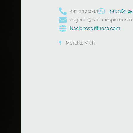
443 330 2713
443 369 25
eugenio@nacionespirituosa
Nacionespirituosa.com
Morelia, Mich.