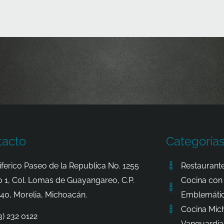
tacto
Categoría
iferico Paseo de la Republica No. 1255
Restaurante
o 1, Col. Lomas de Guayangareo, C.P.
Cocina con 
40, Morelia, Michoacán.
Emblemátic
Cocina Mic
3) 232 0122
Vanguardia