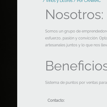
/
Vinos y Licores
/ Por
CANIRAC
Nosotros:
Somos un grupo de emprendedores
esfuerzo, pasión y convicción. Opt
artesanales juntos y lo que nos lle
Beneficios
Sistema de puntos por ventas para i
Contacto: