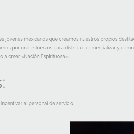
 jóvenes mexicanos que creamos nuestros propios destila
amos por unir esfuerzos para distribuir, comercializar y com
vó a crear «Nación Espirituosa».
:
ncentivar al personal de servicio.