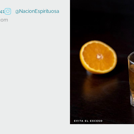
41
@NacionEspirituosa
.com