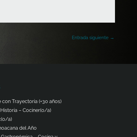
Entrada siguiente
→
s
 con Trayectoria (+30 años)
Historia – Cociner(o/a)
(o/a)
hoacana del Año
 Gastronómica – Cocina y