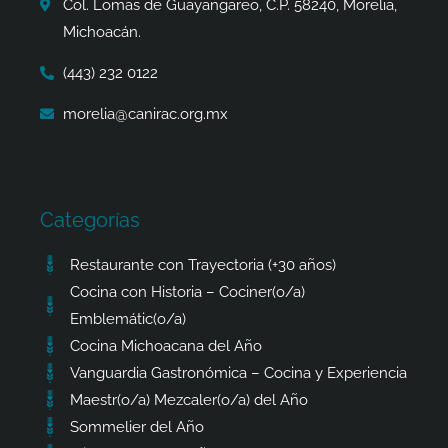
Col. Lomas de Guayangareo, C.P. 58240, Morelia,
f
Michoacán.
(443) 232 0122
morelia@canirac.org.mx
Categorías
Restaurante con Trayectoria (+30 años)
Cocina con Historia – Cociner(o/a)
Emblemátic(o/a)
Cocina Michoacana del Año
Vanguardia Gastronómica – Cocina y Experiencia
Maestr(o/a) Mezcaler(o/a) del Año
Sommelier del Año