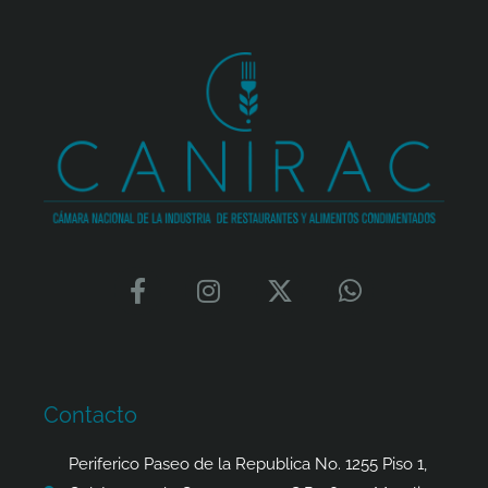
F
I
X
W
a
n
-
h
c
s
t
a
e
t
w
t
b
a
i
s
o
g
t
a
Contacto
o
r
t
p
k
a
e
p
Periferico Paseo de la Republica No. 1255 Piso 1,
-
m
r