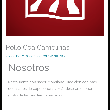
Pollo Coa Camelinas
/
Cocina Mexicana
/ Por
CANIRAC
Nosotros:
Restaurante con sabor Moreliano. Tradición con más
de 57 años de experiencia, ubicándose en el buen
gusto de las familias morelianas.