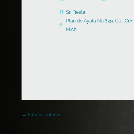
Sr. Fiesta
Plan de Ayala No.629, Col. Cent
Mich.
←
Entrada anterior