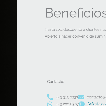
Beneficios
Hasta
10% descuento a clientes nu
Abierto a hacer convenio de sumini
Contacto:
443 313 0237
contacto@
443 202 6307
Srfiesta.