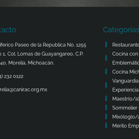
tacto
Categoría
iferico Paseo de la Republica No. 1255
Restaurante
o 1, Col. Lomas de Guayangareo, C.P.
Cocina con 
40, Morelia, Michoacán.
Emblemátic
Cocina Mic
3) 232 0122
Vanguardia
elia@canirac.org.mx
Experiencia
Maestr(o/a)
Sommelier 
Mixólog(o/a
Mérito Empr