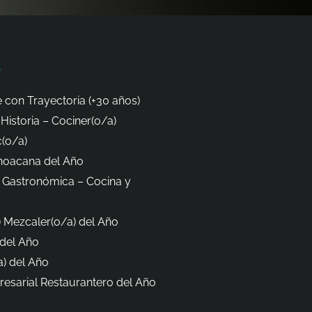
s
 con Trayectoria (+30 años)
Historia – Cociner(o/a)
(o/a)
hoacana del Año
 Gastronómica – Cocina y
 Mezcaler(o/a) del Año
del Año
) del Año
esarial Restaurantero del Año