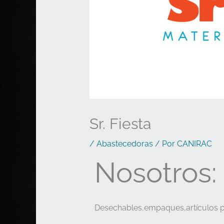
Sr. Fiesta
/
Abastecedoras
/ Por
CANIRAC
Nosotros:
Desechables,empaques,artículos par