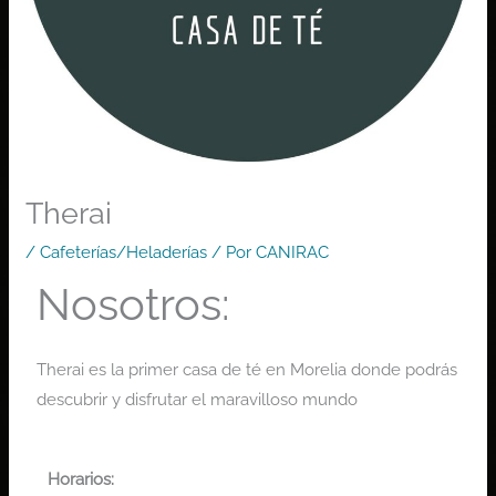
Therai
/
Cafeterías/Heladerías
/ Por
CANIRAC
Nosotros:
Therai es la primer casa de té en Morelia donde podrás
descubrir y disfrutar el maravilloso mundo
Horarios: