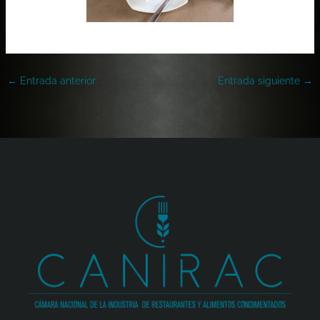
←
Entrada anterior
Entrada siguiente
→