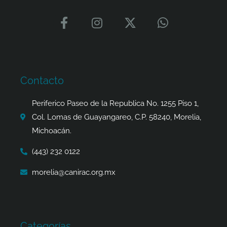
F
I
X
W
a
n
-
h
c
s
t
a
e
t
w
t
b
a
i
s
o
g
t
a
Contacto
o
r
t
p
k
a
e
p
Periferico Paseo de la Republica No. 1255 Piso 1,
-
m
r
Col. Lomas de Guayangareo, C.P. 58240, Morelia,
f
Michoacán.
(443) 232 0122
morelia@canirac.org.mx
Categorías