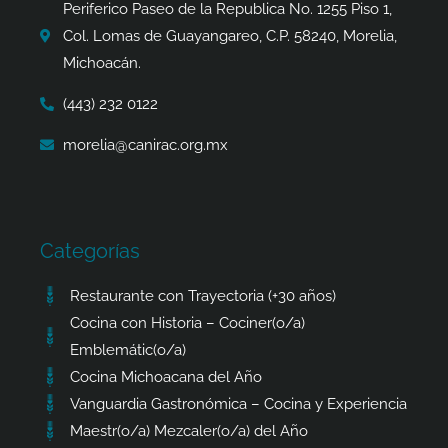
k
a
e
p
Periferico Paseo de la Republica No. 1255 Piso 1,
-
m
r
Col. Lomas de Guayangareo, C.P. 58240, Morelia,
f
Michoacán.
(443) 232 0122
morelia@canirac.org.mx
Categorías
Restaurante con Trayectoria (+30 años)
Cocina con Historia – Cociner(o/a)
Emblemátic(o/a)
Cocina Michoacana del Año
Vanguardia Gastronómica – Cocina y Experiencia
Maestr(o/a) Mezcaler(o/a) del Año