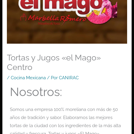
Tortas y Jugos «el Mago»
Centro
/
Cocina Mexicana
/ Por
CANIRAC
Nosotros:
Somos una empresa 100% moreliana con más de 50
años de tradición y sabor. Elaboramos las mejores
tortas de la ciudad con los ingredientes de la más alta
calidad y frescura. Tortas y jugos «El Mago»