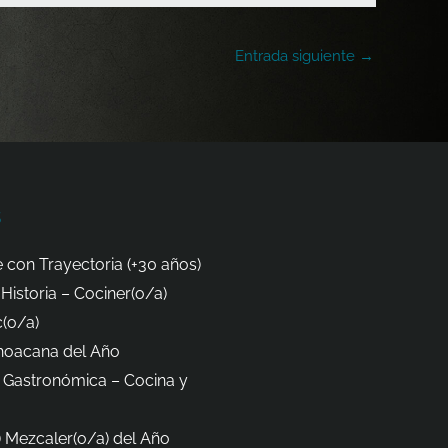
Entrada siguiente
→
s
 con Trayectoria (+30 años)
Historia – Cociner(o/a)
(o/a)
hoacana del Año
 Gastronómica – Cocina y
 Mezcaler(o/a) del Año