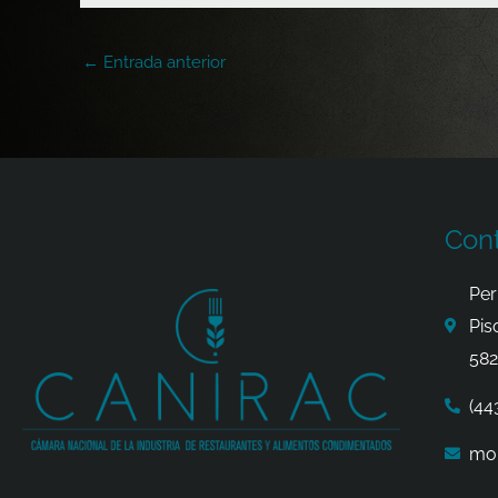
←
Entrada anterior
Con
Per
Pis
582
(44
mor