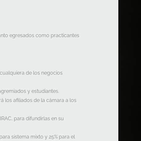
tanto egresados como practicantes
 cualquiera de los negocios
 agremiados y estudiantes.
 los afiliados de la cámara a los
IRAC, para difundirlas en su
para sistema mixto y 25% para el