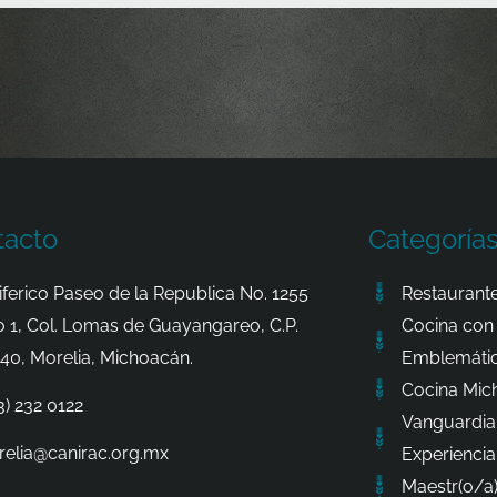
tacto
Categoría
iferico Paseo de la Republica No. 1255
Restaurante
o 1, Col. Lomas de Guayangareo, C.P.
Cocina con 
40, Morelia, Michoacán.
Emblemátic
Cocina Mic
3) 232 0122
Vanguardia
elia@canirac.org.mx
Experiencia
Maestr(o/a)