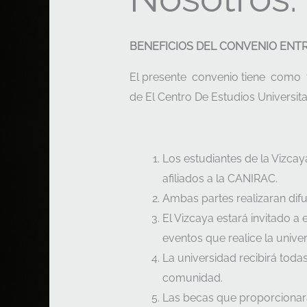
BENEFICIOS DEL CONVENIO ENTR
El presente convenio tiene como f
de El Centro De Estudios Universit
Los estudiantes de la Vizcay
afiliados a la CANIRAC.
Ambas partes realizaran difu
El Vizcaya estará invitado a
eventos que realice la unive
La universidad recibirá toda
comunidad.
Las becas que proporcionara 