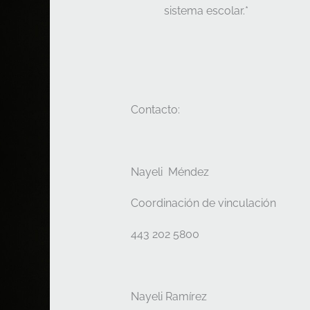
sistema escolar.*
Contacto:
Nayeli Méndez
Coordinación de vinculación
443 202 5800
Nayeli Ramírez