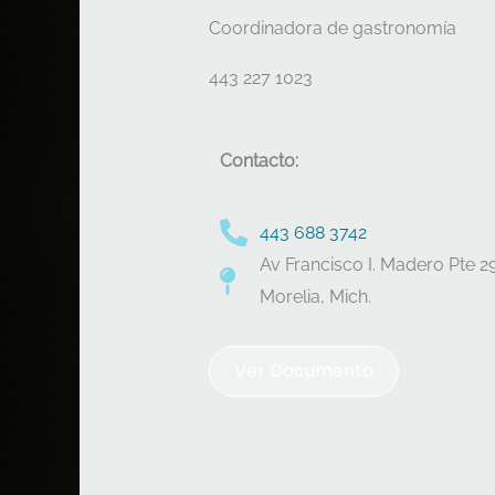
Coordinadora de gastronomía
443 227 1023
Contacto:
443 688 3742
Av Francisco I. Madero Pte 2
Morelia, Mich.
Ver Documento