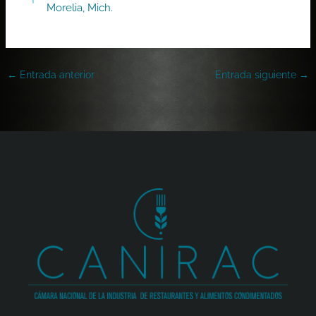
Morelia, Mich.
←
Entrada anterior
Entrada siguiente
→