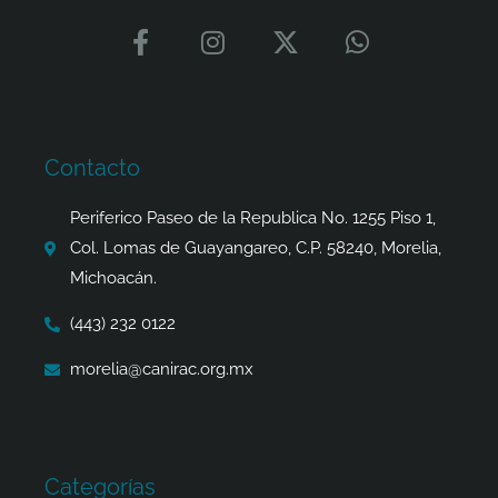
F
I
X
W
a
n
-
h
c
s
t
a
e
t
w
t
b
a
i
s
o
g
t
a
Contacto
o
r
t
p
k
a
e
p
Periferico Paseo de la Republica No. 1255 Piso 1,
-
m
r
Col. Lomas de Guayangareo, C.P. 58240, Morelia,
f
Michoacán.
(443) 232 0122
morelia@canirac.org.mx
Categorías