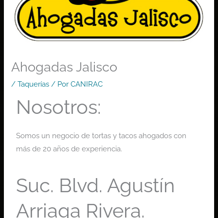
Ahogadas Jalisco
/
Taquerías
/ Por
CANIRAC
Nosotros:
Somos un negocio de tortas y tacos ahogados con
más de 20 años de experiencia.
Suc. Blvd. Agustín
Arriaga Rivera.