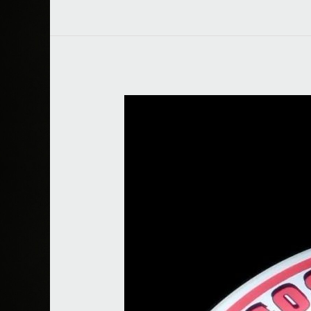
Tacos
de
Cabeza
«Don
Ramiro»