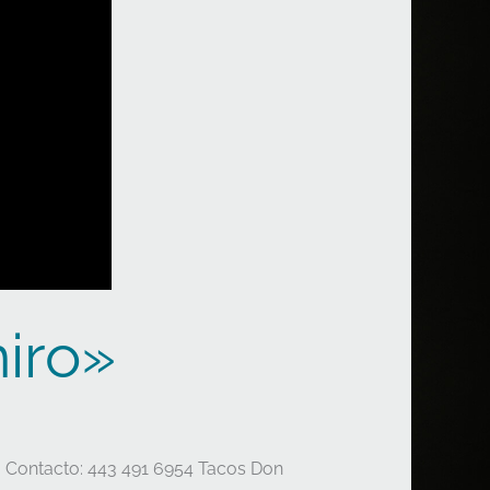
iro»
 Contacto: 443 491 6954 Tacos Don