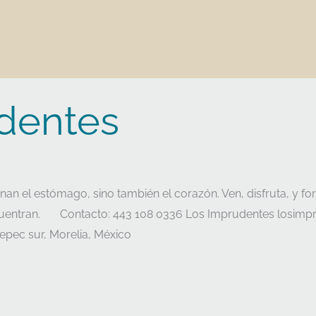
dentes
enan el estómago, sino también el corazón. Ven, disfruta, y 
encuentran. Contacto: 443 108 0336 Los Imprudentes losim
tepec sur, Morelia, México