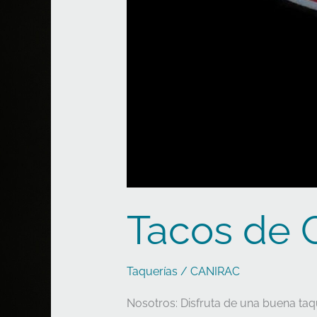
Tacos de 
Taquerías
/
CANIRAC
Nosotros: Disfruta de una buena ta