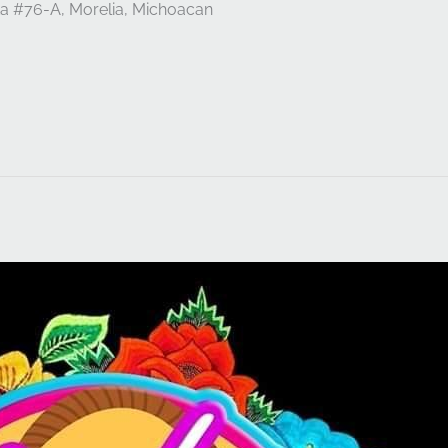
a #76-A, Morelia, Michoacan