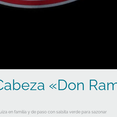
Cabeza «Don Ram
quiza en familia y de paso con salsita verde para sazonar