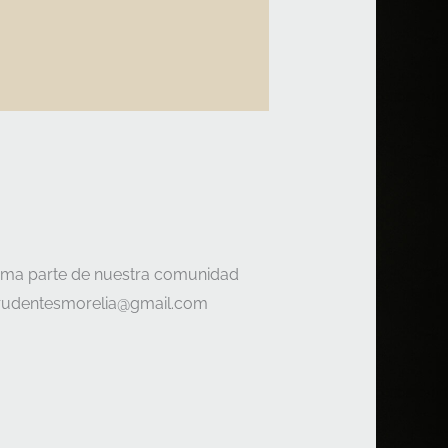
forma parte de nuestra comunidad
prudentesmorelia@gmail.com