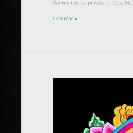
Ramiro Tercera privada de Casa Mat
Leer más »
Lady
Tacos
de
Canasta