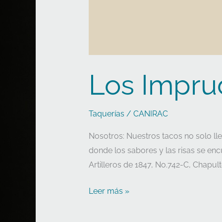
Los Impru
Taquerías
/
CANIRAC
Nosotros: Nuestros tacos no solo ll
donde los sabores y las risas se 
Artilleros de 1847, No.742-C, Chapul
Leer más »