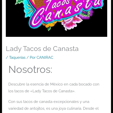
Lady Tacos de Canasta
/
Taquerías
/ Por
CANIRAC
Nosotros:
Descubre la esencia de México en cada bocado con
los tacos de «Lady Tacos de Canasta».
Con sus tacos de canasta excepcionales y una
variedad de antojitos, es una joya culinaria. Desde el