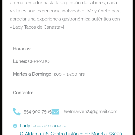
aroma tentador hasta la explosión de sabores, cada
visita es una experiencia inolvidable. ¡Ve y únete para
apreciar una experiencia gastronómica auténtica con
«Lady Tacos de Canasta»!
Horarios:
Lunes:
CERRADO
Martes a
Domingo
9:00 – 15:00 hrs.
Contacto:
554 900 7565
Jaelmarven24@gmail.com
Lady tacos de canasta
C. Aldama 116, Centro histórico de Morelia, 58000