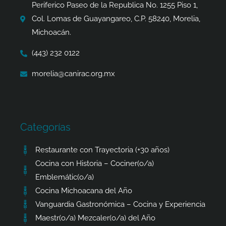
k
a
e
p
Periferico Paseo de la Republica No. 1255 Piso 1,
-
m
r
Col. Lomas de Guayangareo, C.P. 58240, Morelia,
f
Michoacán.
(443) 232 0122
morelia@canirac.org.mx
Categorías
Restaurante con Trayectoria (+30 años)
Cocina con Historia – Cociner(o/a)
Emblemátic(o/a)
Cocina Michoacana del Año
Vanguardia Gastronómica – Cocina y Experiencia
Maestr(o/a) Mezcaler(o/a) del Año