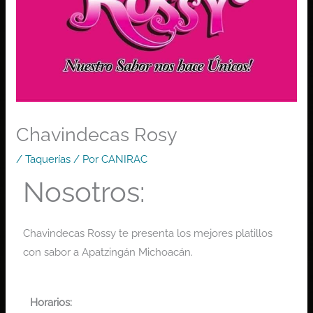
Chavindecas Rosy
/
Taquerías
/ Por
CANIRAC
Nosotros:
Chavindecas Rossy te presenta los mejores platillos
con sabor a Apatzingán Michoacán.
Horarios: