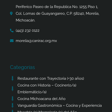
o
r
t
p
k
a
e
p
Periferico Paseo de la Republica No. 1255 Piso 1,
-
m
r
Col. Lomas de Guayangareo, C.P. 58240, Morelia,
f
Michoacán.
(443) 232 0122
morelia@canirac.org.mx
Categorías
Restaurante con Trayectoria (+30 años)
Cocina con Historia – Cociner(o/a)
Emblemátic(o/a)
Cocina Michoacana del Año
Vanguardia Gastronómica – Cocina y Experiencia