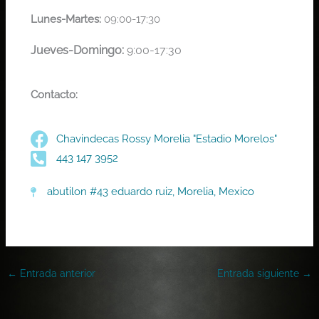
Lunes-Martes:
09:00-17:30
Jueves-
Domingo:
9:00-17:30
Contacto:
Chavindecas Rossy Morelia "Estadio Morelos"
443 147 3952
abutilon #43 eduardo ruiz, Morelia, Mexico
←
Entrada anterior
Entrada siguiente
→