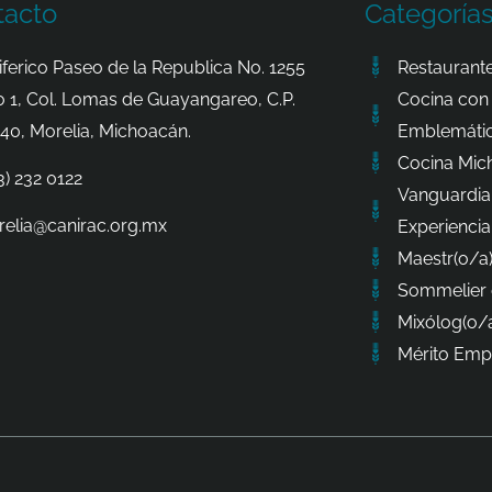
tacto
Categoría
iferico Paseo de la Republica No. 1255
Restaurante
o 1, Col. Lomas de Guayangareo, C.P.
Cocina con 
40, Morelia, Michoacán.
Emblemátic
Cocina Mic
3) 232 0122
Vanguardia
elia@canirac.org.mx
Experiencia
Maestr(o/a)
Sommelier 
Mixólog(o/a
Mérito Empr