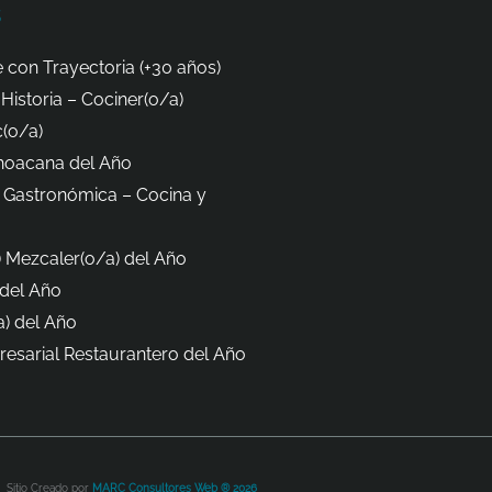
s
 con Trayectoria (+30 años)
Historia – Cociner(o/a)
(o/a)
hoacana del Año
 Gastronómica – Cocina y
 Mezcaler(o/a) del Año
del Año
) del Año
esarial Restaurantero del Año
Sitio Creado por
MARC Consultores Web ® 2026