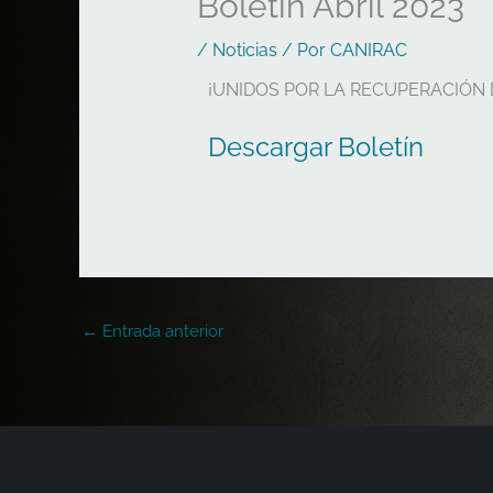
Boletín Abril 2023
/
Noticias
/ Por
CANIRAC
¡UNIDOS POR LA RECUPERACIÓN
Descargar Boletín
←
Entrada anterior