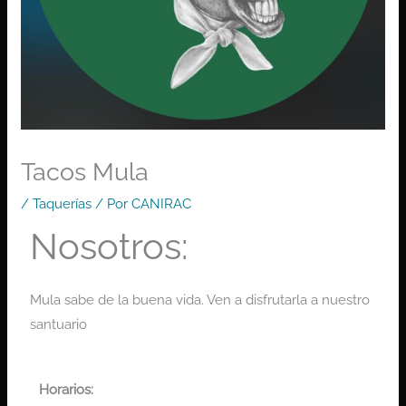
Tacos Mula
/
Taquerías
/ Por
CANIRAC
Nosotros:
Mula sabe de la buena vida. Ven a disfrutarla a nuestro
santuario
Horarios: