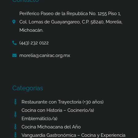
o
r
t
p
k
a
e
p
Periferico Paseo de la Republica No. 1255 Piso 1,
-
m
r
Col. Lomas de Guayangareo, C.P. 58240, Morelia,
f
Michoacán.
(443) 232 0122
morelia@canirac.org.mx
Categorías
Restaurante con Trayectoria (+30 años)
Cocina con Historia – Cociner(o/a)
Emblemátic(o/a)
Cocina Michoacana del Año
Vanguardia Gastronómica – Cocina y Experiencia