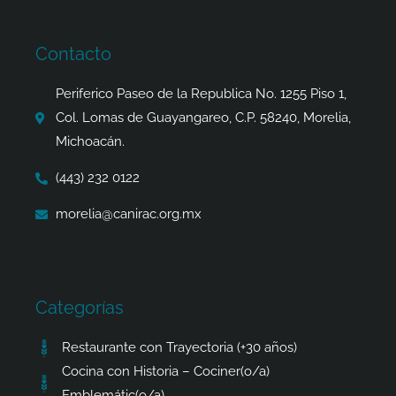
e
t
w
t
b
a
i
s
o
g
t
a
Contacto
o
r
t
p
k
a
e
p
Periferico Paseo de la Republica No. 1255 Piso 1,
-
m
r
Col. Lomas de Guayangareo, C.P. 58240, Morelia,
f
Michoacán.
(443) 232 0122
morelia@canirac.org.mx
Categorías
Restaurante con Trayectoria (+30 años)
Cocina con Historia – Cociner(o/a)
Emblemátic(o/a)