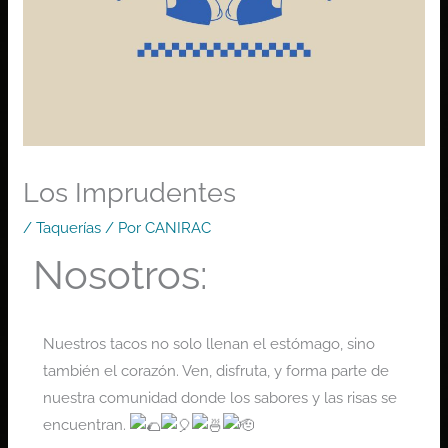
Los Imprudentes
/
Taquerías
/ Por
CANIRAC
Nosotros:
Nuestros tacos no solo llenan el estómago, sino
también el corazón. Ven, disfruta, y forma parte de
nuestra comunidad donde los sabores y las risas se
encuentran.