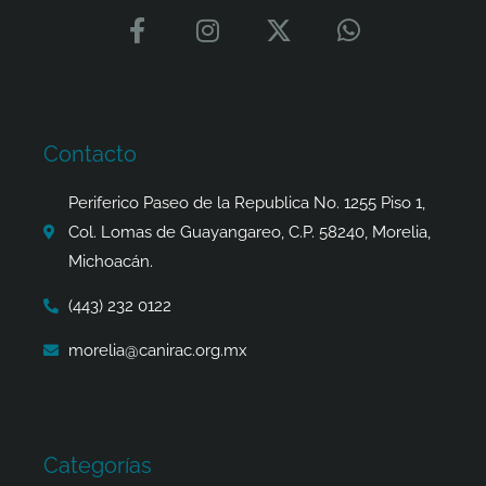
F
I
X
W
a
n
-
h
c
s
t
a
e
t
w
t
b
a
i
s
o
g
t
a
Contacto
o
r
t
p
k
a
e
p
Periferico Paseo de la Republica No. 1255 Piso 1,
-
m
r
Col. Lomas de Guayangareo, C.P. 58240, Morelia,
f
Michoacán.
(443) 232 0122
morelia@canirac.org.mx
Categorías