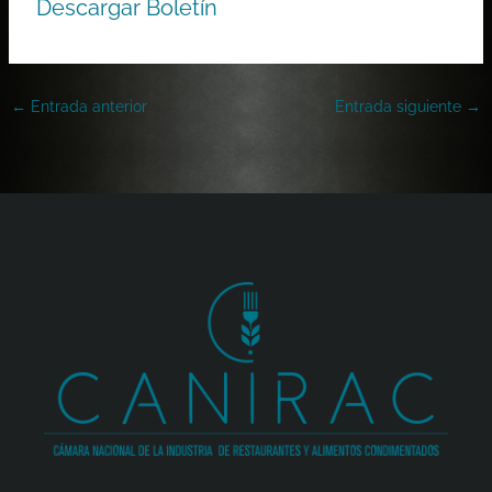
Descargar Boletín
←
Entrada anterior
Entrada siguiente
→