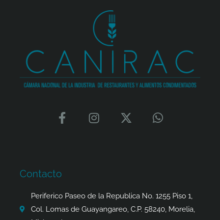
F
I
X
W
a
n
-
h
c
s
t
a
e
t
w
t
b
a
i
s
o
g
t
a
Contacto
o
r
t
p
k
a
e
p
Periferico Paseo de la Republica No. 1255 Piso 1,
-
m
r
Col. Lomas de Guayangareo, C.P. 58240, Morelia,
f