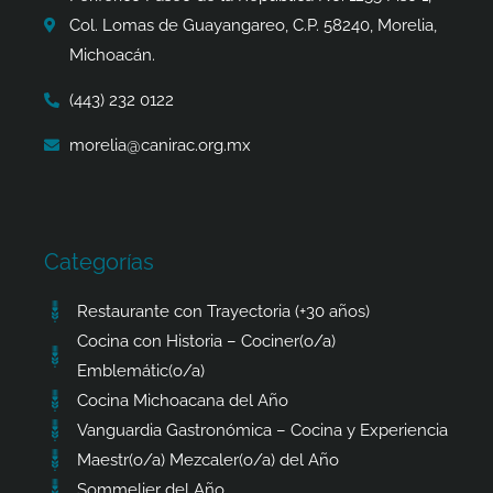
-
m
r
Col. Lomas de Guayangareo, C.P. 58240, Morelia,
f
Michoacán.
(443) 232 0122
morelia@canirac.org.mx
Categorías
Restaurante con Trayectoria (+30 años)
Cocina con Historia – Cociner(o/a)
Emblemátic(o/a)
Cocina Michoacana del Año
Vanguardia Gastronómica – Cocina y Experiencia
Maestr(o/a) Mezcaler(o/a) del Año
Sommelier del Año