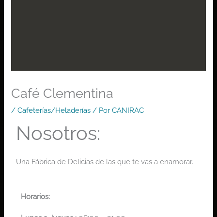
Café Clementina
/
Cafeterías/Heladerías
/ Por
CANIRAC
Nosotros:
Una Fábrica de Delicias de las que te vas a enamorar.
Horarios: