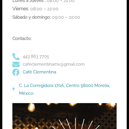
08:00 – 21:00
Lunes a Jueves :
Viernes
:
08:00 – 22:00
09:00 – 22:00
Sábado y domingo:
Contacto:
443 863 7705
cafeclementinamx@gmail.com
Café Clementina
C. La Corregidora 170A, Centro 58000 Morelia,
México