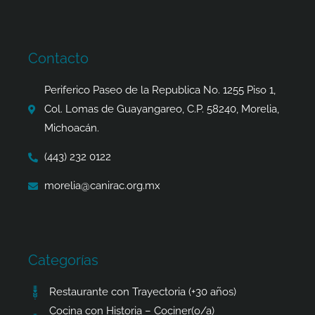
c
s
t
a
e
t
w
t
b
a
i
s
o
g
t
a
Contacto
o
r
t
p
k
a
e
p
Periferico Paseo de la Republica No. 1255 Piso 1,
-
m
r
Col. Lomas de Guayangareo, C.P. 58240, Morelia,
f
Michoacán.
(443) 232 0122
morelia@canirac.org.mx
Categorías
Restaurante con Trayectoria (+30 años)
Cocina con Historia – Cociner(o/a)