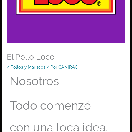
El Pollo Loco
/
Pollos y Mariscos
/ Por
CANIRAC
Nosotros:
Todo comenzó
con una loca idea.