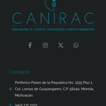
F
I
X
W
a
n
-
h
c
s
t
a
e
t
w
t
b
a
i
s
o
g
t
a
Contacto
o
r
t
p
k
a
e
p
Periferico Paseo de la Republica No. 1255 Piso 1,
-
m
r
Col. Lomas de Guayangareo, C.P. 58240, Morelia,
f
Michoacán.
(443) 232 0122