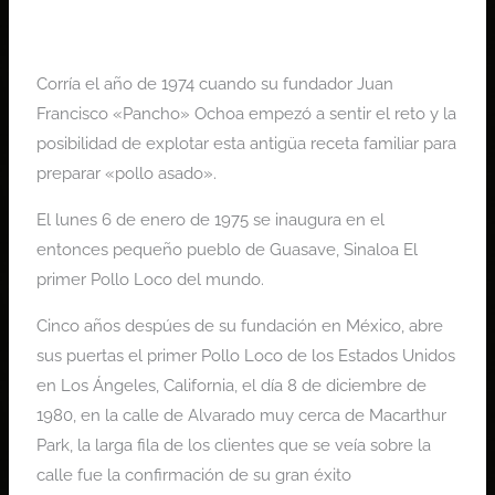
Corría el año de 1974 cuando su fundador Juan
Francisco «Pancho» Ochoa empezó a sentir el reto y la
posibilidad de explotar esta antigüa receta familiar para
preparar «pollo asado».
El lunes 6 de enero de 1975 se inaugura en el
entonces pequeño pueblo de Guasave, Sinaloa El
primer Pollo Loco del mundo.
Cinco años despúes de su fundación en México, abre
sus puertas el primer Pollo Loco de los Estados Unidos
en Los Ángeles, California, el día 8 de diciembre de
1980, en la calle de Alvarado muy cerca de Macarthur
Park, la larga fila de los clientes que se veía sobre la
calle fue la confirmación de su gran éxito