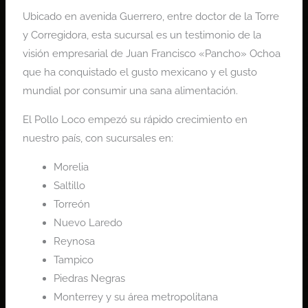
Ubicado en avenida Guerrero, entre doctor de la Torre
y Corregidora, esta sucursal es un testimonio de la
visión empresarial de Juan Francisco «Pancho» Ochoa
que ha conquistado el gusto mexicano y el gusto
mundial por consumir una sana alimentación.
El Pollo Loco empezó su rápido crecimiento en
nuestro país, con sucursales en:
Morelia
Saltillo
Torreón
Nuevo Laredo
Reynosa
Tampico
Piedras Negras
Monterrey y su área metropolitana