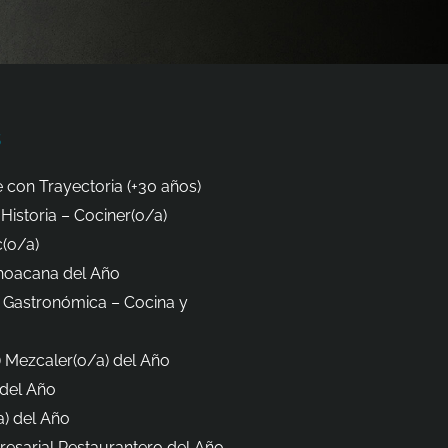
s
 con Trayectoria (+30 años)
Historia – Cociner(o/a)
(o/a)
hoacana del Año
 Gastronómica – Cocina y
 Mezcaler(o/a) del Año
del Año
) del Año
esarial Restaurantero del Año