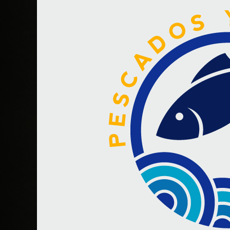
Pescados
y
Mariscos
Costa
Mar