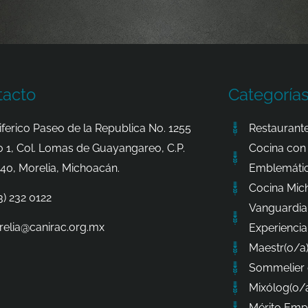
tacto
Categoría
iferico Paseo de la Republica No. 1255
Restaurante
o 1, Col. Lomas de Guayangareo, C.P.
Cocina con 
40, Morelia, Michoacán.
Emblemátic
Cocina Mic
3) 232 0122
Vanguardia
elia@canirac.org.mx
Experiencia
Maestr(o/a)
Sommelier 
Mixólog(o/a
Mérito Empr