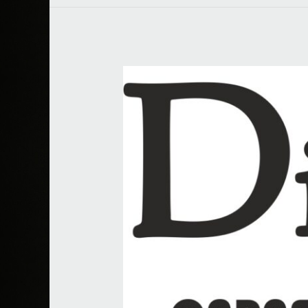
Carnes
Selectas
Diana