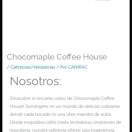
Chocomaple Coffee House
/
Cafeterías/Heladerías
/ Por
CANIRAC
Nosotros:
¡Descubre el encanto único de Chocomaple Coffee
House! Sumérgete en un mundo de delicias culinarias
donde cada bocado es una obra maestra de autor.
Desde exquisitos cafés hasta tentadoras creaciones de
repostería, nuestra cafetería ofrece una experiencia