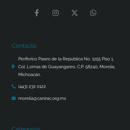
F
I
X
W
a
n
-
h
c
s
t
a
e
t
w
t
b
a
i
s
o
g
t
a
Contacto
o
r
t
p
k
a
e
p
Periferico Paseo de la Republica No. 1255 Piso 1,
-
m
r
Col. Lomas de Guayangareo, C.P. 58240, Morelia,
f
Michoacán.
(443) 232 0122
morelia@canirac.org.mx
Categorías