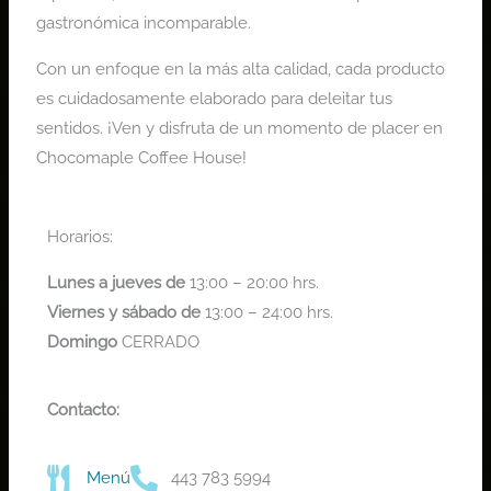
gastronómica incomparable.
Con un enfoque en la más alta calidad, cada producto
es cuidadosamente elaborado para deleitar tus
sentidos. ¡Ven y disfruta de un momento de placer en
Chocomaple Coffee House!
Horarios:
Lunes a jueves de
13:00 – 20:00 hrs.
Viernes y sábado de
13:00 – 24:00 hrs.
Domingo
CERRADO
Contacto:
Menú
443 783 5994