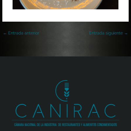
←
Entrada anterior
Entrada siguiente
→