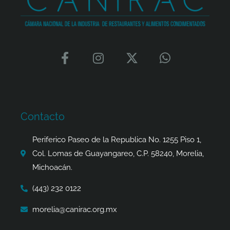
F
I
X
W
a
n
-
h
c
s
t
a
e
t
w
t
b
a
i
s
o
g
t
a
Contacto
o
r
t
p
k
a
e
p
Periferico Paseo de la Republica No. 1255 Piso 1,
-
m
r
Col. Lomas de Guayangareo, C.P. 58240, Morelia,
f
Michoacán.
(443) 232 0122
morelia@canirac.org.mx