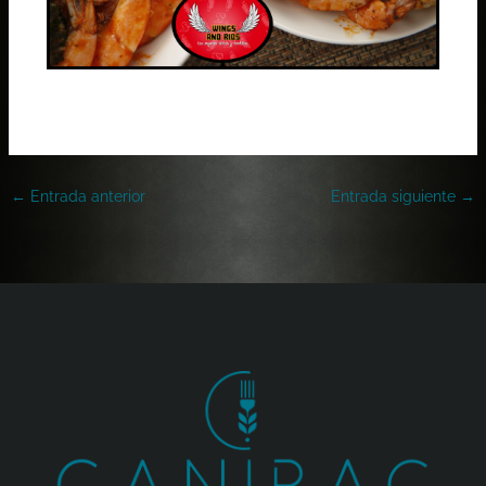
←
Entrada anterior
Entrada siguiente
→