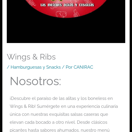
Wings & Ribs
/
Hamburguesas y Snacks
/ Por
CANIRAC
Nosotros:
¡Descubre el paraíso de las alitas y los boneless en
Wings & Rib! Sumérgete en una experiencia culinaria
única con nuestras exquisitas salsas caseras que
elevan cada bocado a otro nivel. Desde clásicos
picantes hasta sabores ahumados, nuestro menú