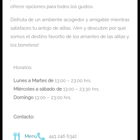
ofrece opciones para todos los gustos.
Disfruta de un ambiente acogedor y amigable mientras
satisfaces tu antojo de alitas. ¡Ven y descubre por qué
somos el destino favorito de los amantes de las alitas y
los boneless!
Horarios:
Lunes a Martes de
13:00 – 23:00 hrs.
Miércoles a sábado de
13:00 – 23:30 hrs.
Domingo
13:00 – 23:00 hrs.
Contacto:
Menú
443 246 6342