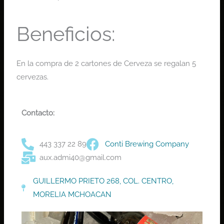
Beneficios:
En la compra de 2 cartones de Cerveza se regalan 5
cervezas.
Contacto:
443 337 22 89
Conti Brewing Company
aux.admi40@gmail.com
GUILLERMO PRIETO 268, COL. CENTRO,
MORELIA MCHOACAN