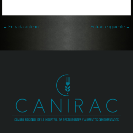
←
Entrada anterior
Entrada siguiente
→