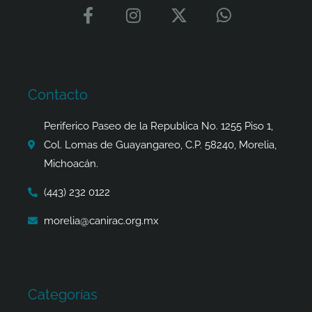
F
I
X
W
a
n
-
h
c
s
t
a
e
t
w
t
b
a
i
s
o
g
t
a
Contacto
o
r
t
p
k
a
e
p
Periferico Paseo de la Republica No. 1255 Piso 1,
-
m
r
Col. Lomas de Guayangareo, C.P. 58240, Morelia,
f
Michoacán.
(443) 232 0122
morelia@canirac.org.mx
Categorías