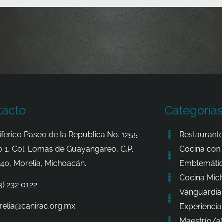
tacto
Categoría
iferico Paseo de la Republica No. 1255
Restaurante
o 1, Col. Lomas de Guayangareo, C.P.
Cocina con 
40, Morelia, Michoacán.
Emblemátic
Cocina Mic
3) 232 0122
Vanguardia
elia@canirac.org.mx
Experiencia
Maestr(o/a)