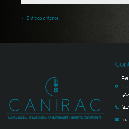
←
Entrada anterior
Con
Per
Pis
582
(44
mor