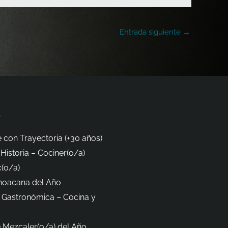
Entrada siguiente
→
s
 con Trayectoria (+30 años)
Historia – Cociner(o/a)
(o/a)
hoacana del Año
 Gastronómica – Cocina y
 Mezcaler(o/a) del Año