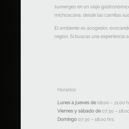
sumerges en un viaje gastronómico p
michoacana, desde las carnitas su
El ambiente es acogedor, evocando la
región. Si buscas una experiencia 
Horarios:
Lunes a jueves de
08:00 – 21:00 h
Viernes y sábado de
07:30 – 18:00
Domingo
07:30 – 18:00 hrs.