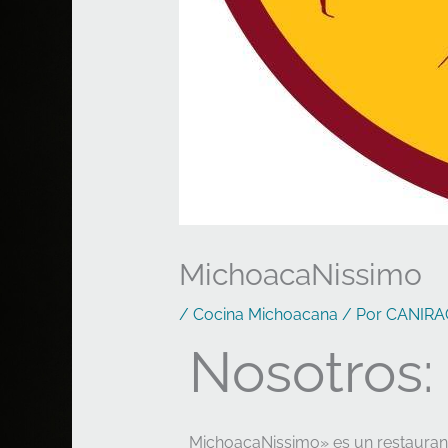
MichoacaNissimo
/
Cocina Michoacana
/ Por
CANIRA
Nosotros:
MichoacaNissimo» es un restaurante