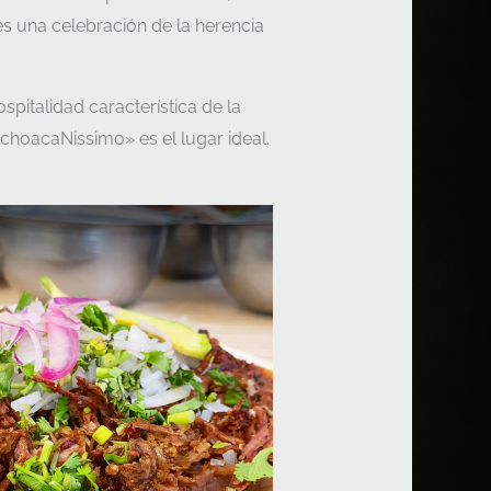
es una celebración de la herencia
spitalidad característica de la
choacaNissimo» es el lugar ideal.