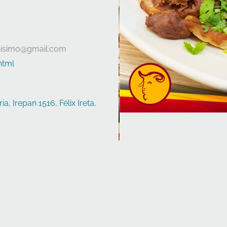
isimo@gmail.com
html
, Irepan 1516, Félix Ireta,