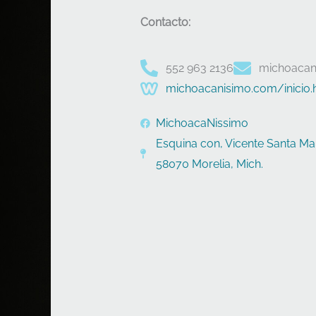
Contacto:
552 963 2136
michoacan
michoacanisimo.com/inicio.
MichoacaNissimo
Esquina con, Vicente Santa Maria
58070 Morelia, Mich.