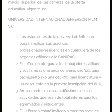
medio superior de las carreras de la oferta
educativa vigente del
UNIVERSIDAD INTERNACIONAL JEFFERSON MLM
S.C.
Los estudiantes de la universidad Jefferson
podrán realizar sus prácticas
profesionales/residencias en cualquiera de los
negocios afiliados a la CANIRAC.
El Jefferson otorgara a los trabajadores, afiliados
y sus familias una beca convenio del 30% para
bachillerato y/o una del 40% para licenciatura y
un descuento en la primera inscripción del 80%,
Ambas partes realizaran difusiones de sus
actividades que sean de total interés para los
agremiados y estudiantes.
El Jefferson estará invitado a eventos sociales