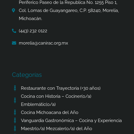
k
a
e
p
Periferico Paseo de la Republica No. 1255 Piso 1,
-
m
r
Col. Lomas de Guayangareo, C.P. 58240, Morelia,
f
Michoacán.
(443) 232 0122
morelia@canirac.org.mx
Categorías
Restaurante con Trayectoria (+30 años)
Cocina con Historia – Cociner(o/a)
Emblemátic(o/a)
Cocina Michoacana del Año
Vanguardia Gastronómica – Cocina y Experiencia
Maestr(o/a) Mezcaler(o/a) del Año