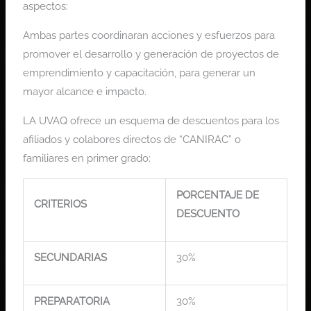
aspectos:
Ambas partes coordinaran acciones y esfuerzos para
promover el desarrollo y generación de proyectos de
emprendimiento y capacitación, para generar un
mayor alcance e impacto.
LA UVAQ ofrece un esquema de descuentos para los
afiliados y colabores directos de “CANIRAC” o
familiares en primer grado:
PORCENTAJE DE
CRITERIOS
DESCUENTO
SECUNDARIAS
30%
PREPARATORIA
30%