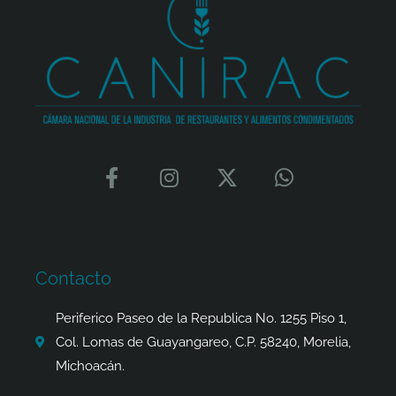
F
I
X
W
a
n
-
h
c
s
t
a
e
t
w
t
b
a
i
s
o
g
t
a
Contacto
o
r
t
p
k
a
e
p
Periferico Paseo de la Republica No. 1255 Piso 1,
-
m
r
Col. Lomas de Guayangareo, C.P. 58240, Morelia,
f
Michoacán.