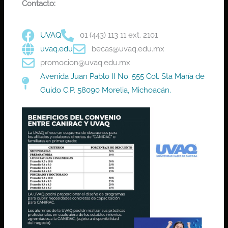
Contacto:
UVAQ
01 (443) 113 11 ext. 2101
uvaq.edu
becas@uvaq.edu.mx
promocion@uvaq.edu.mx
Avenida Juan Pablo II No. 555 Col. Sta María de
Guido C.P. 58090 Morelia, Michoacán.