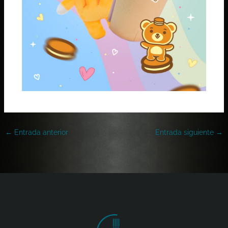
←
Entrada anterior
Entrada siguiente
→