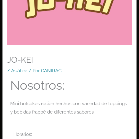
JO-KEI
/
Asiática
/ Por
CANIRAC
Nosotros:
Mini hotcakes recien hechos con variedad de toppings
y bebidas frappé de diferentes sabores.
Horarios: