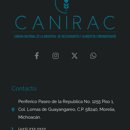
F
I
X
W
a
n
-
h
c
s
t
a
e
t
w
t
b
a
i
s
o
g
t
a
Contacto
o
r
t
p
k
a
e
p
Periferico Paseo de la Republica No. 1255 Piso 1,
-
m
r
Col. Lomas de Guayangareo, C.P. 58240, Morelia,
f
Michoacán.
(443) 232 0122