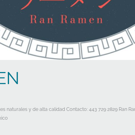
EN
naturales y de alta calidad Contacto: 443 729 2829 Ran Ra
xico