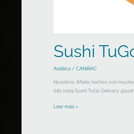
Sushi TuG
Asiática
/
CANIRAC
Nosotros: ¡Makis hechos con mucho 
682 0169 Sushi TuGo Delivery @sushi
Leer más »