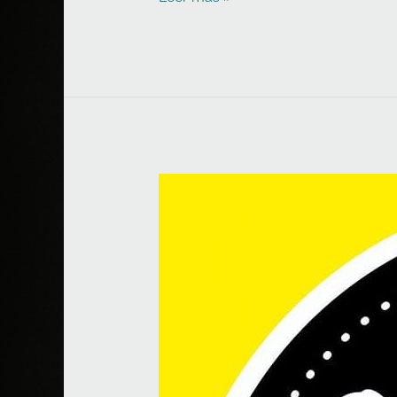
Oniguira
Makis