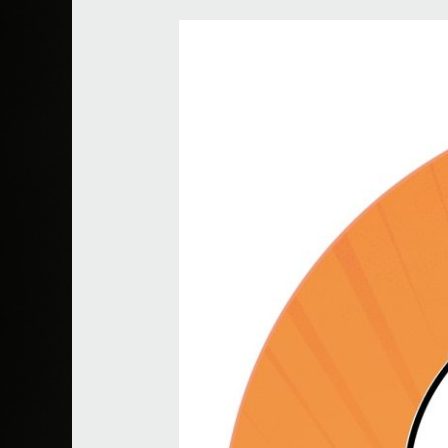
Sushi
TuGo