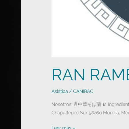
RAN RAM
Asiática
/
CANIRAC
Nosotros: 🍜中華そば蘭 🥢 Ingredientes 
Chapultepec Sur 58260 Morelia, Me
Leer más »