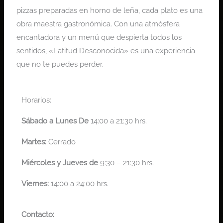
pizzas preparadas en horno de leña, cada plato es una
obra maestra gastronómica. Con una atmósfera
encantadora y un menú que despierta todos los
sentidos, «Latitud Desconocida» es una experiencia
que no te puedes perder.
Horarios:
Sábado a Lunes De
14:00 a 21:30 hrs.
Martes:
Cerrado
Miércoles y Jueves de
9:30 – 21:30 hrs.
Viernes:
14:00 a 24:00 hrs.
Contacto: