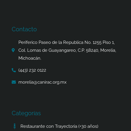
c
s
t
a
e
t
w
t
b
a
i
s
o
g
t
a
Contacto
o
r
t
p
k
a
e
p
Periferico Paseo de la Republica No. 1255 Piso 1,
-
m
r
Col. Lomas de Guayangareo, C.P. 58240, Morelia,
f
Michoacán.
(443) 232 0122
morelia@canirac.org.mx
Categorías
Restaurante con Trayectoria (+30 años)