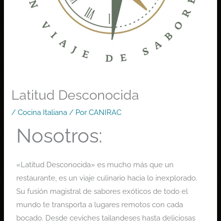
Latitud Desconocida
/
Cocina Italiana
/ Por
CANIRAC
Nosotros:
«Latitud Desconocida» es mucho más que un
restaurante, es un viaje culinario hacia lo inexplorado.
Su fusión magistral de sabores exóticos de todo el
mundo te transporta a lugares remotos con cada
bocado. Desde ceviches tailandeses hasta deliciosas