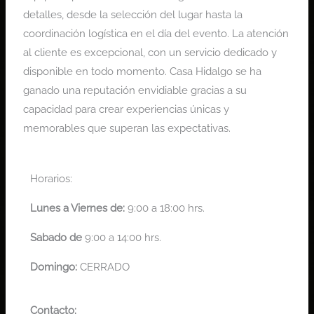
detalles, desde la selección del lugar hasta la
coordinación logística en el día del evento. La atención
al cliente es excepcional, con un servicio dedicado y
disponible en todo momento. Casa Hidalgo se ha
ganado una reputación envidiable gracias a su
capacidad para crear experiencias únicas y
memorables que superan las expectativas.
Horarios:
Lunes a
Viernes de:
9:00 a 18:00 hrs.
Sabado de
9:00 a 14:00 hrs.
Domingo:
CERRADO
Contacto: