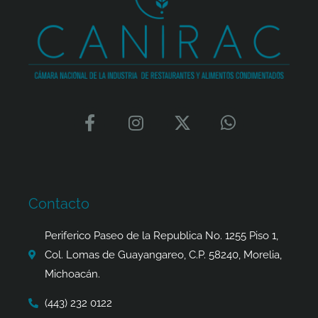
F
I
X
W
a
n
-
h
c
s
t
a
e
t
w
t
b
a
i
s
o
g
t
a
Contacto
o
r
t
p
k
a
e
p
Periferico Paseo de la Republica No. 1255 Piso 1,
-
m
r
Col. Lomas de Guayangareo, C.P. 58240, Morelia,
f
Michoacán.
(443) 232 0122